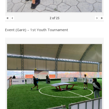
«
‹
›
»
2
of
25
Event (Garë) – 1st Youth Tournament