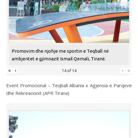
Promovim dhe njohje me sportin e Teqball në
ambjentet e gjimnazit Ismail Qemali, Tiranë.
«
‹
›
»
14
of
14
Event Promocional – Teqball Albania x Agjensia e Parqeve
dhe Rekreacionit (APR Tirana)