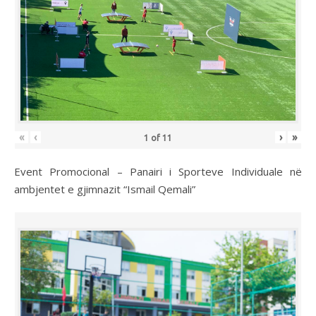
«
‹
›
»
1
of
11
Event Promocional – Panairi i Sporteve Individuale në
ambjentet e gjimnazit “Ismail Qemali”