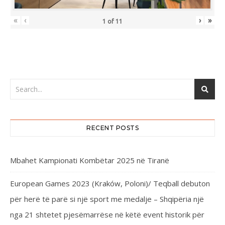
«
‹
›
»
1
of
11
RECENT POSTS
Mbahet Kampionati Kombëtar 2025 në Tiranë
European Games 2023 (Kraków, Poloni)/ Teqball debuton
për herë të parë si një sport me medalje – Shqipëria një
nga 21 shtetet pjesëmarrëse në këtë event historik për