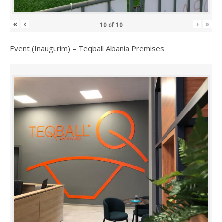
«
‹
›
»
10
of
10
Event (Inaugurim) – Teqball Albania Premises