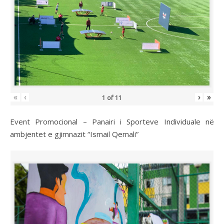
«
‹
›
»
1
of
11
Event Promocional – Panairi i Sporteve Individuale në
ambjentet e gjimnazit “Ismail Qemali”