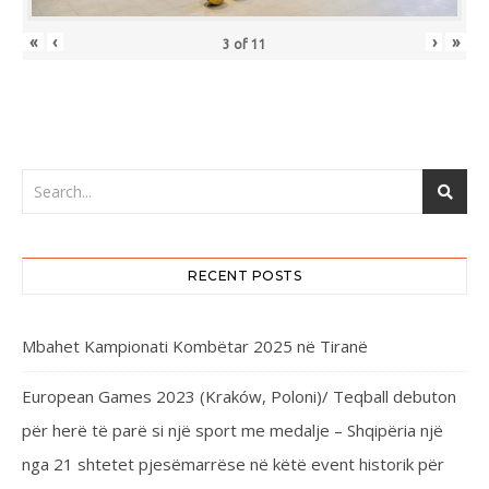
«
‹
›
»
3
of
11
RECENT POSTS
Mbahet Kampionati Kombëtar 2025 në Tiranë
European Games 2023 (Kraków, Poloni)/ Teqball debuton
për herë të parë si një sport me medalje – Shqipëria një
nga 21 shtetet pjesëmarrëse në këtë event historik për