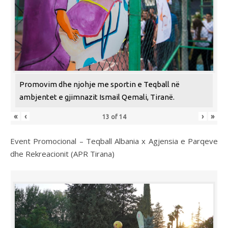
Promovim dhe njohje me sportin e Teqball në
ambjentet e gjimnazit Ismail Qemali, Tiranë.
«
‹
›
»
13
of
14
Event Promocional – Teqball Albania x Agjensia e Parqeve
dhe Rekreacionit (APR Tirana)