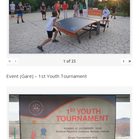
«
‹
›
»
1
of
25
Event (Garë) – 1st Youth Tournament