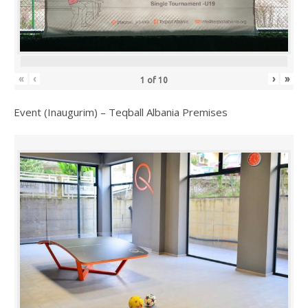
«
‹
›
»
1
of
10
Event (Inaugurim) – Teqball Albania Premises