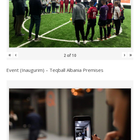
«
‹
›
»
2
of
10
Event (Inaugurim) – Teqball Albania Premises