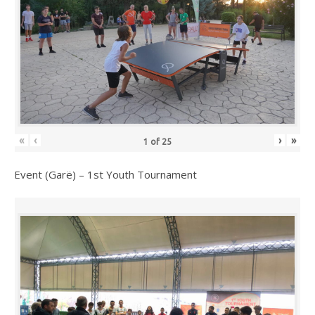
«
‹
›
»
1
of
25
Event (Garë) – 1st Youth Tournament