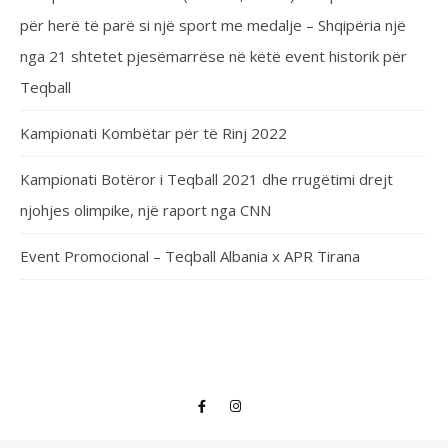
për herë të parë si një sport me medalje – Shqipëria një
nga 21 shtetet pjesëmarrëse në këtë event historik për
Teqball
Kampionati Kombëtar për të Rinj 2022
Kampionati Botëror i Teqball 2021 dhe rrugëtimi drejt
njohjes olimpike, një raport nga CNN
Event Promocional – Teqball Albania x APR Tirana