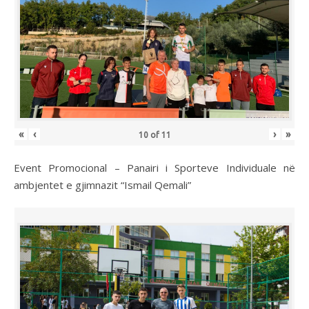
«
‹
›
»
10
of
11
Event Promocional – Panairi i Sporteve Individuale në
ambjentet e gjimnazit “Ismail Qemali”