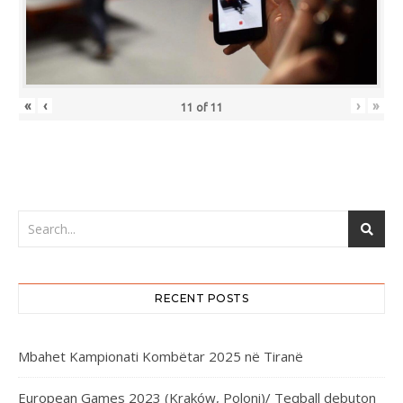
«
‹
›
»
11
of
11
RECENT POSTS
Mbahet Kampionati Kombëtar 2025 në Tiranë
European Games 2023 (Kraków, Poloni)/ Teqball debuton