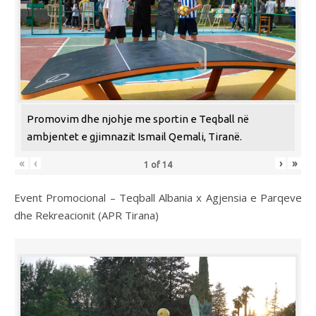
Promovim dhe njohje me sportin e Teqball në
ambjentet e gjimnazit Ismail Qemali, Tiranë.
«
‹
›
»
1
of
14
Event Promocional – Teqball Albania x Agjensia e Parqeve
dhe Rekreacionit (APR Tirana)