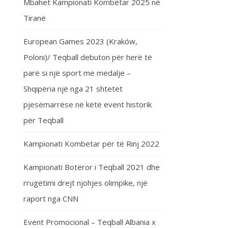
Mbahet Kampionati Kombëtar 2025 në
Tiranë
European Games 2023 (Kraków,
Poloni)/ Teqball debuton për herë të
parë si një sport me medalje –
Shqipëria një nga 21 shtetet
pjesëmarrëse në këtë event historik
për Teqball
Kampionati Kombëtar për të Rinj 2022
Kampionati Botëror i Teqball 2021 dhe
rrugëtimi drejt njohjes olimpike, një
raport nga CNN
Event Promocional – Teqball Albania x