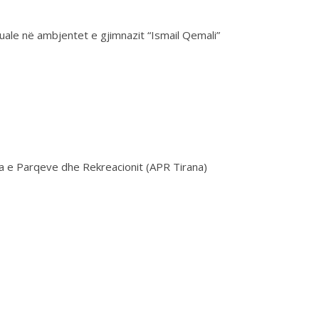
uale në ambjentet e gjimnazit “Ismail Qemali”
ia e Parqeve dhe Rekreacionit (APR Tirana)