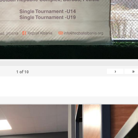
›
»
1
of
10