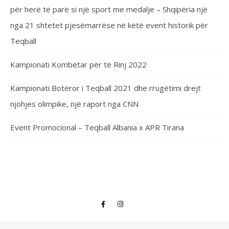
për herë të parë si një sport me medalje – Shqipëria një
nga 21 shtetet pjesëmarrëse në këtë event historik për
Teqball
Kampionati Kombëtar për të Rinj 2022
Kampionati Botëror i Teqball 2021 dhe rrugëtimi drejt
njohjes olimpike, një raport nga CNN
Event Promocional – Teqball Albania x APR Tirana