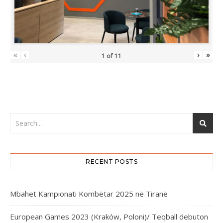
«
‹
›
»
1
of
11
RECENT POSTS
Mbahet Kampionati Kombëtar 2025 në Tiranë
European Games 2023 (Kraków, Poloni)/ Teqball debuton