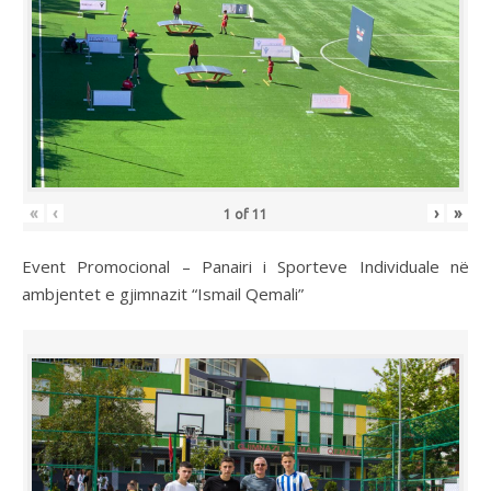
«
‹
›
»
1
of
11
Event Promocional – Panairi i Sporteve Individuale në
ambjentet e gjimnazit “Ismail Qemali”