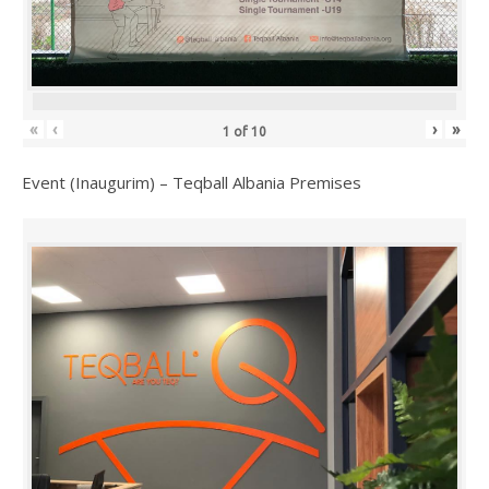
«
‹
›
»
1
of
10
Event (Inaugurim) – Teqball Albania Premises