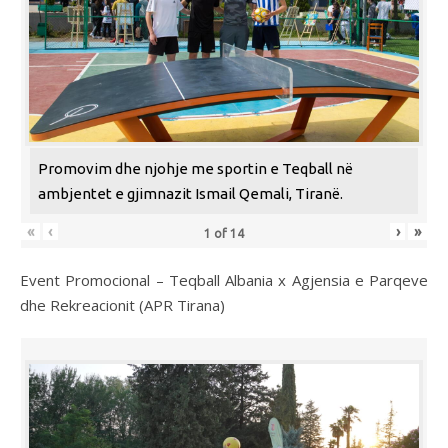
Promovim dhe njohje me sportin e Teqball në
ambjentet e gjimnazit Ismail Qemali, Tiranë.
«
‹
›
»
1
of
14
Event Promocional – Teqball Albania x Agjensia e Parqeve
dhe Rekreacionit (APR Tirana)