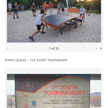
«
‹
›
»
1
of
25
Event (Garë) – 1st Youth Tournament