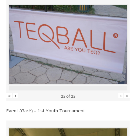
«
‹
›
»
25
of
25
Event (Garë) – 1st Youth Tournament