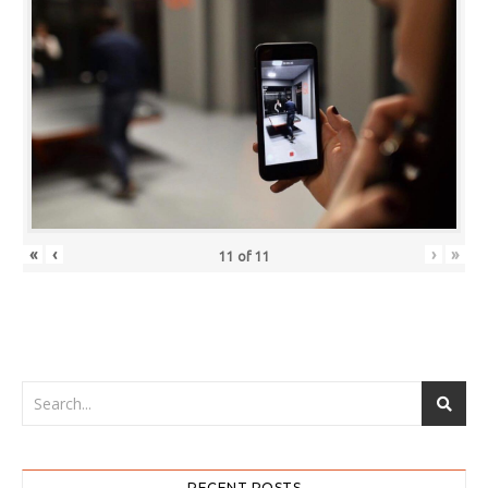
«
‹
›
»
11
of
11
RECENT POSTS