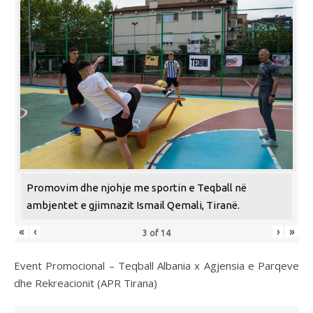
Promovim dhe njohje me sportin e Teqball në
ambjentet e gjimnazit Ismail Qemali, Tiranë.
«
‹
›
»
3
of
14
Event Promocional – Teqball Albania x Agjensia e Parqeve
dhe Rekreacionit (APR Tirana)