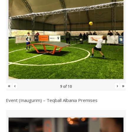
«
‹
›
»
9
of
10
Event (Inaugurim) – Teqball Albania Premises