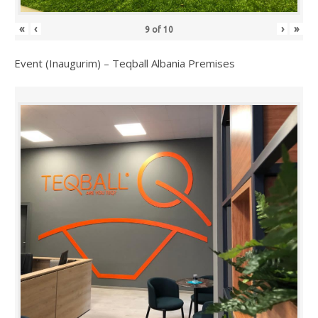
«
‹
›
»
9
of
10
Event (Inaugurim) – Teqball Albania Premises