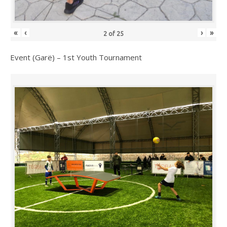
«
‹
›
»
2
of
25
Event (Garë) – 1st Youth Tournament