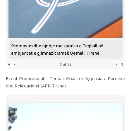
Promovim dhe njohje me sportin e Teqball në
ambjentet e gjimnazit Ismail Qemali, Tiranë.
«
‹
›
»
2
of
14
Event Promocional – Teqball Albania x Agjensia e Parqeve
dhe Rekreacionit (APR Tirana)