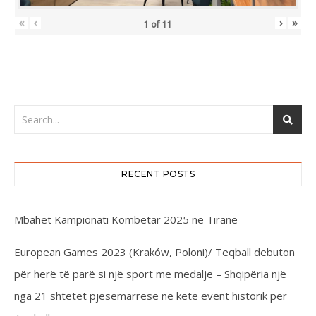
«
‹
›
»
1
of
11
RECENT POSTS
Mbahet Kampionati Kombëtar 2025 në Tiranë
European Games 2023 (Kraków, Poloni)/ Teqball debuton
për herë të parë si një sport me medalje – Shqipëria një
nga 21 shtetet pjesëmarrëse në këtë event historik për