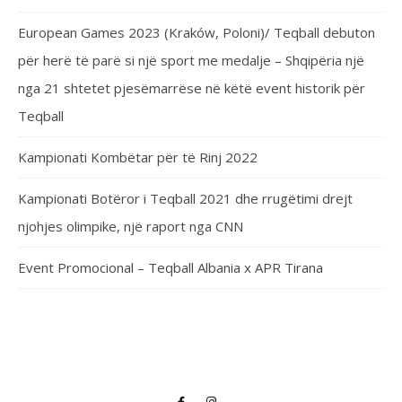
European Games 2023 (Kraków, Poloni)/ Teqball debuton
për herë të parë si një sport me medalje – Shqipëria një
nga 21 shtetet pjesëmarrëse në këtë event historik për
Teqball
Kampionati Kombëtar për të Rinj 2022
Kampionati Botëror i Teqball 2021 dhe rrugëtimi drejt
njohjes olimpike, një raport nga CNN
Event Promocional – Teqball Albania x APR Tirana