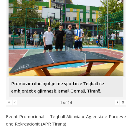
Promovim dhe njohje me sportin e Teqball në
ambjentet e gjimnazit Ismail Qemali, Tiranë.
«
‹
›
»
1
of
14
Event Promocional – Teqball Albania x Agjensia e Parqeve
dhe Rekreacionit (APR Tirana)