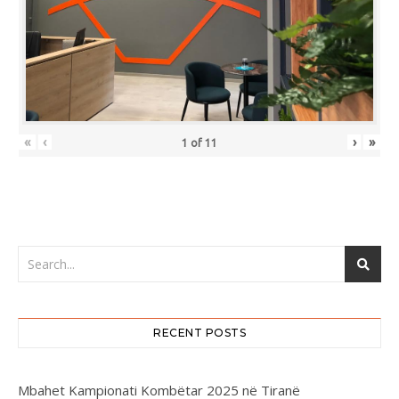
«
‹
›
»
1
of
11
RECENT POSTS
Mbahet Kampionati Kombëtar 2025 në Tiranë