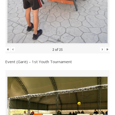
«
‹
›
»
2
of
25
Event (Garë) – 1st Youth Tournament