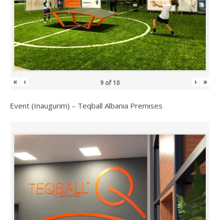
«
‹
›
»
9
of
10
Event (Inaugurim) – Teqball Albania Premises