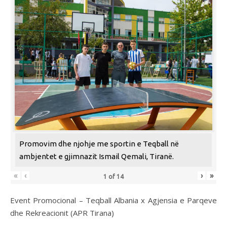
Promovim dhe njohje me sportin e Teqball në
ambjentet e gjimnazit Ismail Qemali, Tiranë.
«
‹
›
»
1
of
14
Event Promocional – Teqball Albania x Agjensia e Parqeve
dhe Rekreacionit (APR Tirana)