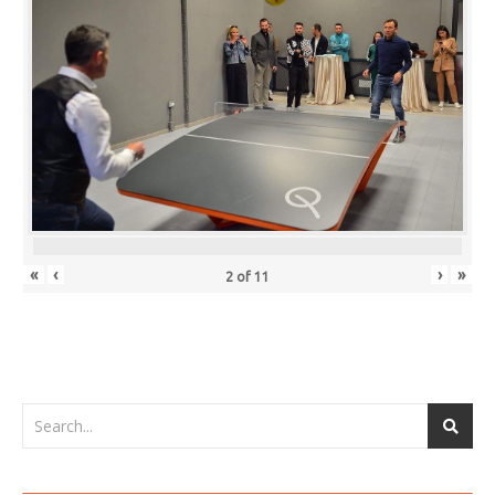
«
‹
›
»
2
of
11