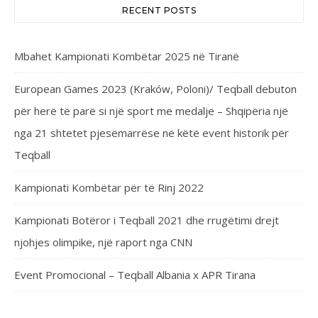
RECENT POSTS
Mbahet Kampionati Kombëtar 2025 në Tiranë
European Games 2023 (Kraków, Poloni)/ Teqball debuton
për herë të parë si një sport me medalje – Shqipëria një
nga 21 shtetet pjesëmarrëse në këtë event historik për
Teqball
Kampionati Kombëtar për të Rinj 2022
Kampionati Botëror i Teqball 2021 dhe rrugëtimi drejt
njohjes olimpike, një raport nga CNN
Event Promocional – Teqball Albania x APR Tirana