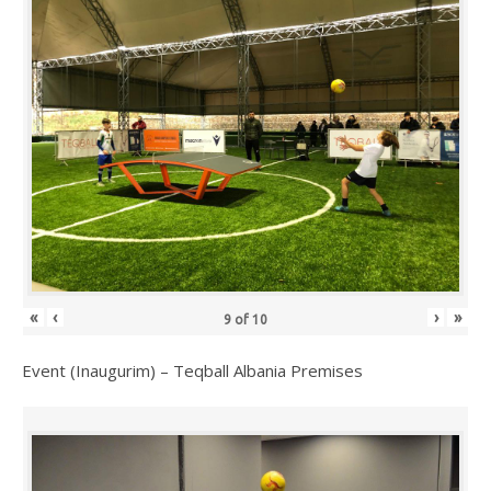
«
‹
›
»
9
of
10
Event (Inaugurim) – Teqball Albania Premises