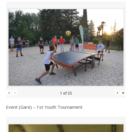
«
‹
›
»
1
of
25
Event (Garë) – 1st Youth Tournament