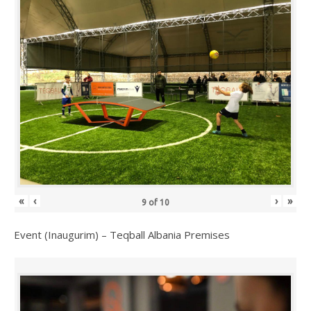
«
‹
›
»
9
of
10
Event (Inaugurim) – Teqball Albania Premises