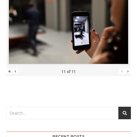
«
‹
›
»
11
of
11
RECENT POSTS