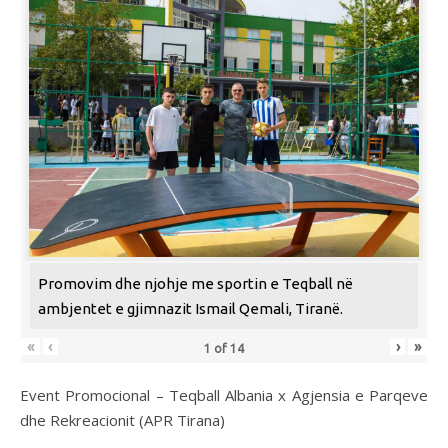
Promovim dhe njohje me sportin e Teqball në
ambjentet e gjimnazit Ismail Qemali, Tiranë.
«
‹
›
»
1
of
14
Event Promocional – Teqball Albania x Agjensia e Parqeve
dhe Rekreacionit (APR Tirana)