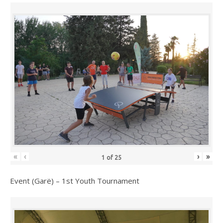
«
‹
›
»
1
of
25
Event (Garë) – 1st Youth Tournament