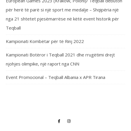
European Games 2023 (Kraków, Poloni)/ Teqball debuton
për herë të parë si një sport me medalje – Shqipëria një
nga 21 shtetet pjesëmarrëse në këtë event historik për
Teqball
Kampionati Kombëtar për të Rinj 2022
Kampionati Botëror i Teqball 2021 dhe rrugëtimi drejt
njohjes olimpike, një raport nga CNN
Event Promocional – Teqball Albania x APR Tirana