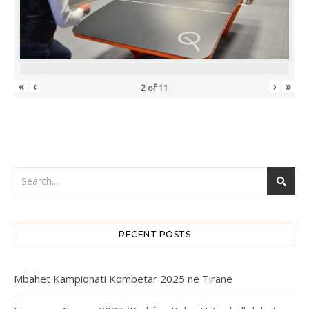
«
‹
›
»
2
of
11
RECENT POSTS
Mbahet Kampionati Kombëtar 2025 në Tiranë