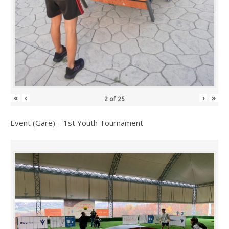
«
‹
›
»
2
of
25
Event (Garë) – 1st Youth Tournament