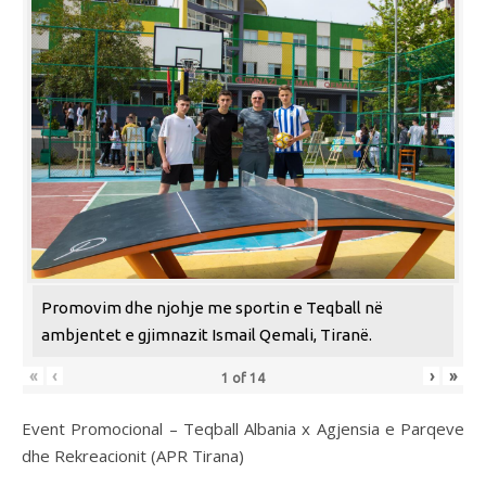
Promovim dhe njohje me sportin e Teqball në
ambjentet e gjimnazit Ismail Qemali, Tiranë.
«
‹
›
»
1
of
14
Event Promocional – Teqball Albania x Agjensia e Parqeve
dhe Rekreacionit (APR Tirana)