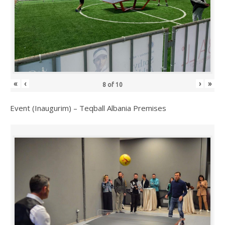
«
‹
›
»
8
of
10
Event (Inaugurim) – Teqball Albania Premises