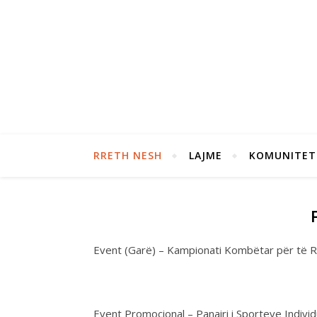
RRETH NESH
LAJME
KOMUNITET
Event (Garë) – Kampionati Kombëtar për të R
Event Promocional – Panairi i Sporteve Individ