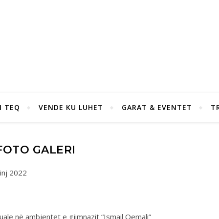
I TEQ
VENDE KU LUHET
GARAT & EVENTET
T
FOTO GALERI
inj 2022
uale në ambjentet e gjimnazit “Ismail Qemali”