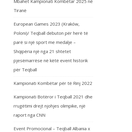
Mbahet Kampionati Kombëtar 2025 në
Tiranë
European Games 2023 (Kraków,
Poloni)/ Teqball debuton për herë të
parë si një sport me medalje –
Shqipëria një nga 21 shtetet
pjesëmarrëse në këtë event historik
për Teqball
Kampionati Kombëtar për të Rinj 2022
Kampionati Botëror i Teqball 2021 dhe
rrugëtimi drejt njohjes olimpike, një
raport nga CNN
Event Promocional – Teqball Albania x