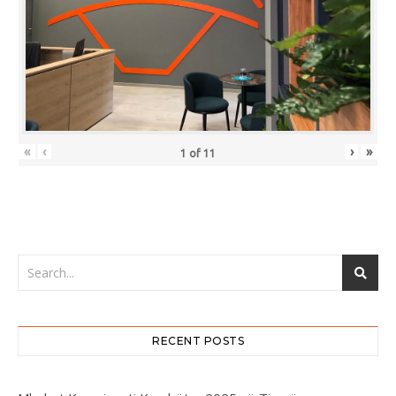
«
‹
›
»
1
of
11
RECENT POSTS