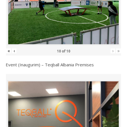
«
‹
›
»
10
of
10
Event (Inaugurim) – Teqball Albania Premises