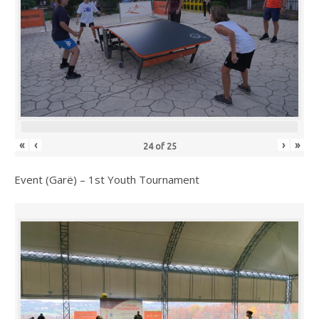
«
‹
›
»
24
of
25
Event (Garë) – 1st Youth Tournament