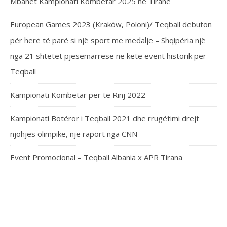
Mbahet Kampionati Kombëtar 2025 në Tiranë
European Games 2023 (Kraków, Poloni)/ Teqball debuton
për herë të parë si një sport me medalje – Shqipëria një
nga 21 shtetet pjesëmarrëse në këtë event historik për
Teqball
Kampionati Kombëtar për të Rinj 2022
Kampionati Botëror i Teqball 2021 dhe rrugëtimi drejt
njohjes olimpike, një raport nga CNN
Event Promocional – Teqball Albania x APR Tirana