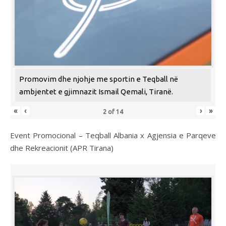
Promovim dhe njohje me sportin e Teqball në
ambjentet e gjimnazit Ismail Qemali, Tiranë.
«
‹
›
»
2
of
14
Event Promocional – Teqball Albania x Agjensia e Parqeve
dhe Rekreacionit (APR Tirana)