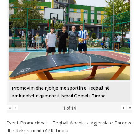
Promovim dhe njohje me sportin e Teqball në
ambjentet e gjimnazit Ismail Qemali, Tiranë.
«
‹
›
»
1
of
14
Event Promocional – Teqball Albania x Agjensia e Parqeve
dhe Rekreacionit (APR Tirana)