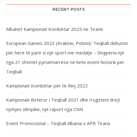
RECENT POSTS
Mbahet Kampionati Kombëtar 2025 në Tiranë
European Games 2023 (Kraków, Poloni)/ Teqball debuton
për herë të parë si një sport me medalje – Shqipëria një
nga 21 shtetet pjesëmarrëse në këtë event historik për
Teqball
Kampionati Kombëtar për të Rinj 2022
Kampionati Botëror i Teqball 2021 dhe rrugëtimi drejt
njohjes olimpike, një raport nga CNN
Event Promocional – Teqball Albania x APR Tirana