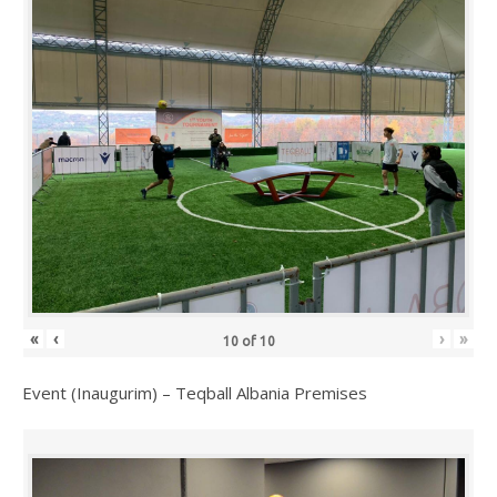
«
‹
›
»
10
of
10
Event (Inaugurim) – Teqball Albania Premises