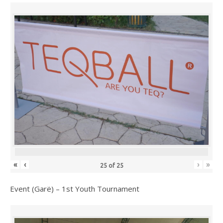
«
‹
›
»
25
of
25
Event (Garë) – 1st Youth Tournament