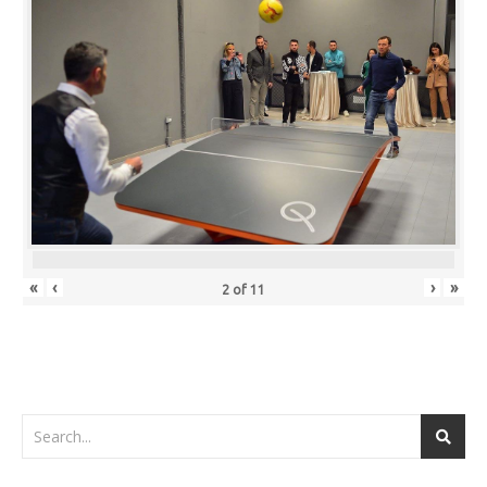
«
‹
›
»
2
of
11