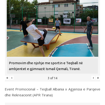
Promovim dhe njohje me sportin e Teqball në
ambjentet e gjimnazit Ismail Qemali, Tiranë.
«
‹
›
»
3
of
14
Event Promocional – Teqball Albania x Agjensia e Parqeve
dhe Rekreacionit (APR Tirana)