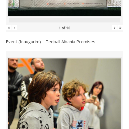
«
‹
›
»
1
of
10
Event (Inaugurim) – Teqball Albania Premises