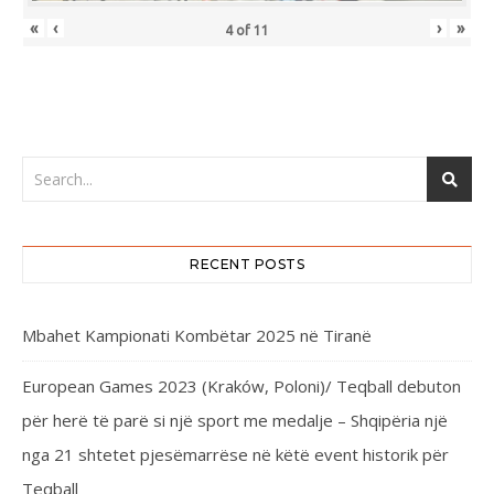
«
‹
›
»
4
of
11
RECENT POSTS
Mbahet Kampionati Kombëtar 2025 në Tiranë
European Games 2023 (Kraków, Poloni)/ Teqball debuton
për herë të parë si një sport me medalje – Shqipëria një
nga 21 shtetet pjesëmarrëse në këtë event historik për
Teqball