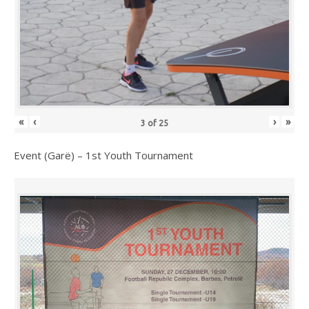
«
‹
›
»
3
of
25
Event (Garë) – 1st Youth Tournament