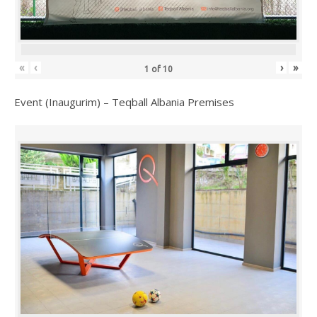
«
‹
›
»
1
of
10
Event (Inaugurim) – Teqball Albania Premises