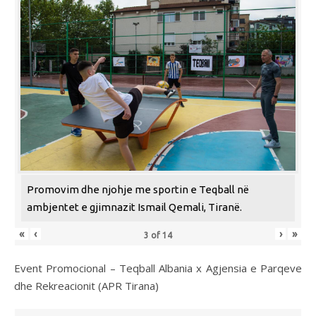
Promovim dhe njohje me sportin e Teqball në
ambjentet e gjimnazit Ismail Qemali, Tiranë.
«
‹
›
»
3
of
14
Event Promocional – Teqball Albania x Agjensia e Parqeve
dhe Rekreacionit (APR Tirana)