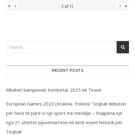
«
‹
›
»
3
of
11
RECENT POSTS
Mbahet Kampionati Kombëtar 2025 në Tiranë
European Games 2023 (Kraków, Poloni)/ Teqball debuton
për herë të parë si një sport me medalje – Shqipëria një
nga 21 shtetet pjesëmarrëse në këtë event historik për
Teqball