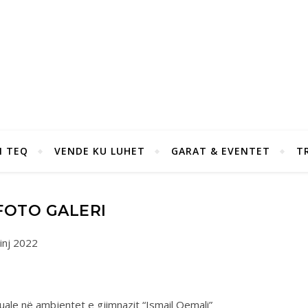
I TEQ
VENDE KU LUHET
GARAT & EVENTET
T
FOTO GALERI
inj 2022
uale në ambjentet e gjimnazit “Ismail Qemali”