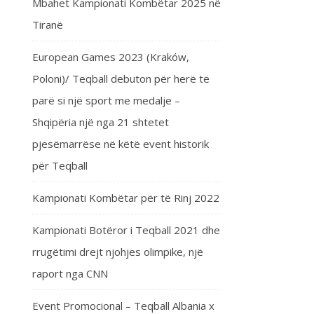
Mbahet Kampionati Kombëtar 2025 në
Tiranë
European Games 2023 (Kraków,
Poloni)/ Teqball debuton për herë të
parë si një sport me medalje –
Shqipëria një nga 21 shtetet
pjesëmarrëse në këtë event historik
për Teqball
Kampionati Kombëtar për të Rinj 2022
Kampionati Botëror i Teqball 2021 dhe
rrugëtimi drejt njohjes olimpike, një
raport nga CNN
Event Promocional – Teqball Albania x