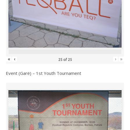
«
‹
›
»
25
of
25
Event (Garë) – 1st Youth Tournament