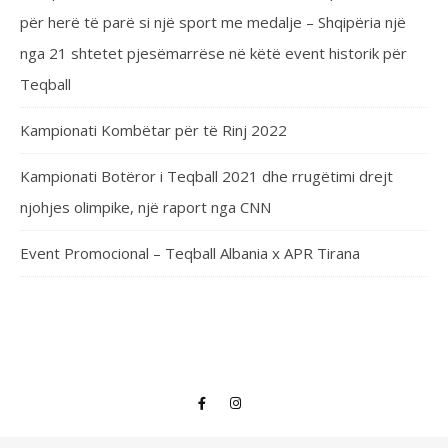
për herë të parë si një sport me medalje – Shqipëria një
nga 21 shtetet pjesëmarrëse në këtë event historik për
Teqball
Kampionati Kombëtar për të Rinj 2022
Kampionati Botëror i Teqball 2021 dhe rrugëtimi drejt
njohjes olimpike, një raport nga CNN
Event Promocional – Teqball Albania x APR Tirana