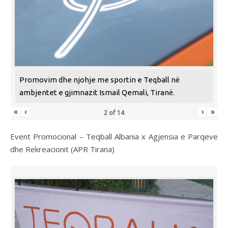
Promovim dhe njohje me sportin e Teqball në
ambjentet e gjimnazit Ismail Qemali, Tiranë.
«
‹
›
»
2
of
14
Event Promocional – Teqball Albania x Agjensia e Parqeve
dhe Rekreacionit (APR Tirana)