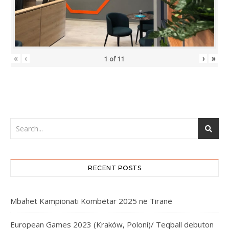
«
‹
›
»
1
of
11
RECENT POSTS
Mbahet Kampionati Kombëtar 2025 në Tiranë
European Games 2023 (Kraków, Poloni)/ Teqball debuton