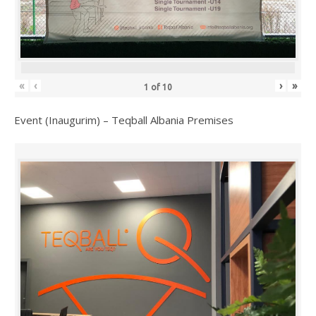
«
‹
›
»
1
of
10
Event (Inaugurim) – Teqball Albania Premises