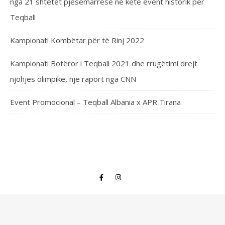
nga 21 shtetet pjesëmarrëse në këtë event historik për
Teqball
Kampionati Kombëtar për të Rinj 2022
Kampionati Botëror i Teqball 2021 dhe rrugëtimi drejt
njohjes olimpike, një raport nga CNN
Event Promocional – Teqball Albania x APR Tirana