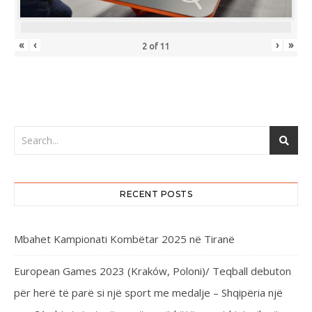
«
‹
›
»
2
of
11
RECENT POSTS
Mbahet Kampionati Kombëtar 2025 në Tiranë
European Games 2023 (Kraków, Poloni)/ Teqball debuton
për herë të parë si një sport me medalje – Shqipëria një