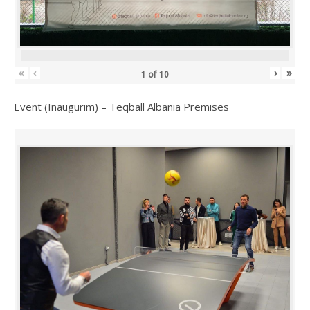
«
‹
›
»
1
of
10
Event (Inaugurim) – Teqball Albania Premises